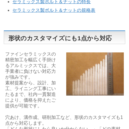
セラミックス製ボルト＆ナットの特長
セラミックス製ボルト＆ナットの規格表
形状のカスタマイズにも1点から対応
ファインセラミックスの
精密加工を幅広く手掛け
るアルミックスでは、大
手業者に負けない対応力
が強みです。
素材提案から、設計、加
工、ライニング工事にい
たるまで、社内一貫製造
により、価格を抑えたご
提供が可能です。
穴あけ、溝作成、研削加工など、形状のカスタマイズも1
点から対応します。
「どんな形状にしたら良いか分からない。」「どの素材