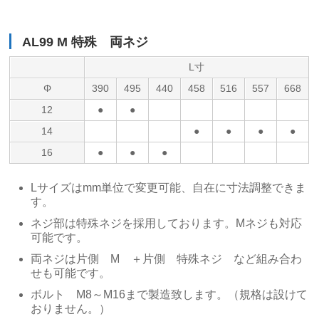
AL99 M 特殊 両ネジ
L寸
Φ
390
495
440
458
516
557
668
12
●
●
14
●
●
●
●
16
●
●
●
Lサイズはmm単位で変更可能、自在に寸法調整できま
す。
ネジ部は特殊ネジを採用しております。Mネジも対応
可能です。
両ネジは片側 M ＋片側 特殊ネジ など組み合わ
せも可能です。
ボルト M8～M16まで製造致します。（規格は設けて
おりません。）